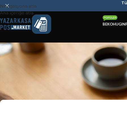
Tü
Navigasyona atla
Ana içeriğe atla
POPÜLER
BEKO
HUGIN
Propay P1000 ECR İncelemesi 