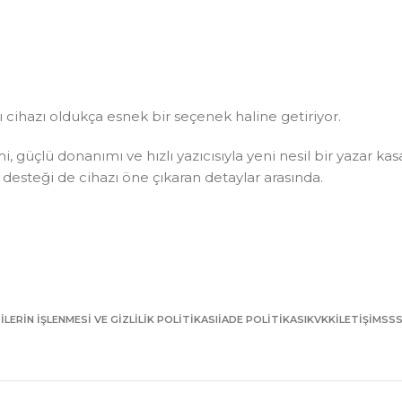
ihazı oldukça esnek bir seçenek haline getiriyor.
güçlü donanımı ve hızlı yazıcısıyla yeni nesil bir yazar kas
desteği de cihazı öne çıkaran detaylar arasında.
RILERIN İŞLENMESI VE GIZLILIK POLITIKASI
İADE POLITIKASI
KVKK
İLETIŞIM
SS