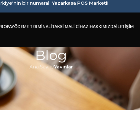
rkiye'nin bir numaralı Yazarkasa POS Marketi!
PROPAY
ÖDEME TERMINALI
TAKSI MALI CIHAZI
HAKKIMIZDA
İLETIŞIM
Blog
Ana Sayfa
/
Yayınlar
YAYINLAR
Yeni Nesil Android Yazar Kasa A
Seçenek
Yayınlayan:
Yazarkasa POS Market