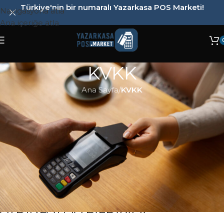
Türkiye'nin bir numaralı Yazarkasa POS Marketi!
Navigasyona atla
Ana içeriğe atla
KVKK
Ana Sayfa
/
KVKK
TORA PETROL ÜRÜNLERİ
MÜHENDİSLİĞİ ELEKTRİK VE
ELEKTRONİK SANAYİ TİCARET
A.Ş.
TİCARİ FAALİYETLERİ HAKKINDA
AYDINLATMA BİLDİRİMİ