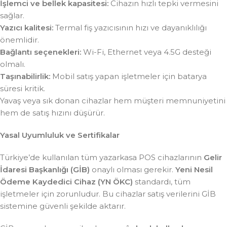
İşlemci ve bellek kapasitesi:
Cihazın hızlı tepki vermesini
sağlar.
Yazıcı kalitesi:
Termal fiş yazıcısının hızı ve dayanıklılığı
önemlidir.
Bağlantı seçenekleri:
Wi-Fi, Ethernet veya 4.5G desteği
olmalı.
Taşınabilirlik:
Mobil satış yapan işletmeler için batarya
süresi kritik.
Yavaş veya sık donan cihazlar hem müşteri memnuniyetini
hem de satış hızını düşürür.
Yasal Uyumluluk ve Sertifikalar
Türkiye’de kullanılan tüm yazarkasa POS cihazlarının
Gelir
İdaresi Başkanlığı (GİB)
onaylı olması gerekir.
Yeni Nesil
Ödeme Kaydedici Cihaz (YN ÖKC)
standardı, tüm
işletmeler için zorunludur. Bu cihazlar satış verilerini GİB
sistemine güvenli şekilde aktarır.