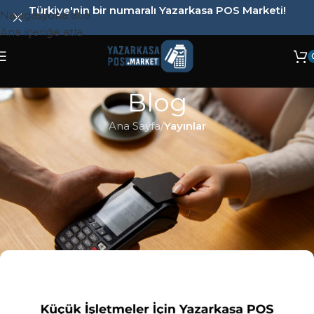
Türkiye'nin bir numaralı Yazarkasa POS Marketi!
Navigasyona atla
Ana içeriğe atla
Blog
Ana Sayfa
/
Yayınlar
YAYINLAR
Küçük İşletmeler İçin Yazarkasa
POS Seçerken Dikkat Edilmesi
Gereken Kriterler
Yazarkasa POS Market