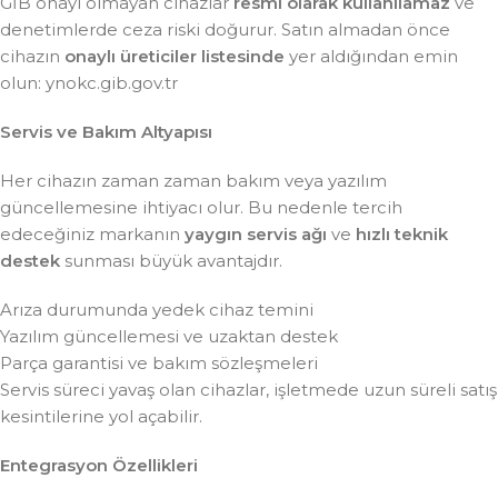
GİB onayı olmayan cihazlar
resmî olarak kullanılamaz
ve
denetimlerde ceza riski doğurur. Satın almadan önce
cihazın
onaylı üreticiler listesinde
yer aldığından emin
olun: ynokc.gib.gov.tr
Servis ve Bakım Altyapısı
Her cihazın zaman zaman bakım veya yazılım
güncellemesine ihtiyacı olur. Bu nedenle tercih
edeceğiniz markanın
yaygın servis ağı
ve
hızlı teknik
destek
sunması büyük avantajdır.
Arıza durumunda yedek cihaz temini
Yazılım güncellemesi ve uzaktan destek
Parça garantisi ve bakım sözleşmeleri
Servis süreci yavaş olan cihazlar, işletmede uzun süreli satış
kesintilerine yol açabilir.
Entegrasyon Özellikleri